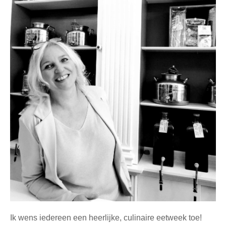
Ik wens iedereen een heerlijke, culinaire eetweek toe!