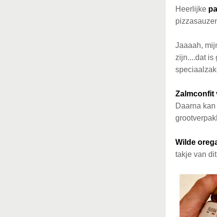
Heerlijke
pa
pizzasauzen.
Jaaaah, mij
zijn....dat i
speciaalzak
Zalmconfit 
Daarna kan 
grootverpak
Wilde orega
takje van di