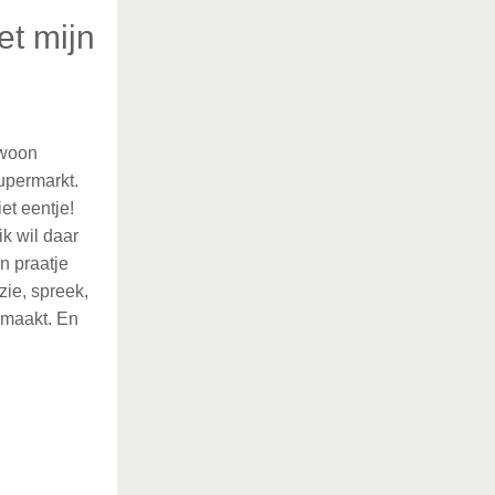
et mijn
ewoon
upermarkt.
t eentje!
ik wil daar
n praatje
zie, spreek,
 maakt. En