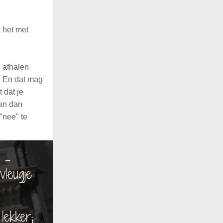
k het met
n afhalen
g. En dat mag
 dat je
kan dan
"nee" te