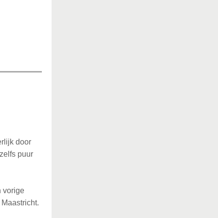
rlijk door
zelfs puur
n vorige
 Maastricht.