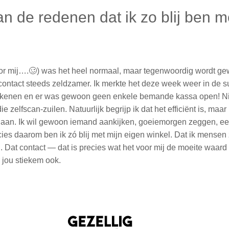
n de redenen dat ik zo blij ben m
or mij….🥴) was het heel normaal, maar tegenwoordig wordt g
 contact steeds zeldzamer. Ik merkte het deze week weer in de s
rekenen en er was gewoon geen enkele bemande kassa open! Nie
e zelfscan-zuilen. Natuurlijk begrijp ik dat het efficiënt is, maar 
gaan. Ik wil gewoon iemand aankijken, goeiemorgen zeggen, ee
es daarom ben ik zó blij met mijn eigen winkel. Dat ik mensen 
. Dat contact — dat is precies wat het voor mij de moeite waard
 jou stiekem ook.