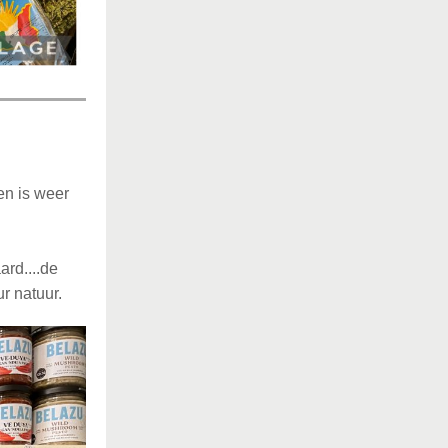
en is weer
rd....de
r natuur.