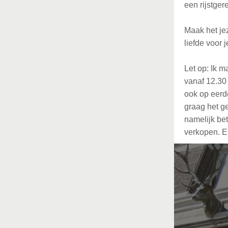
een rijstger
Maak het jez
liefde voor j
Let op: Ik 
vanaf 12.30 
ook op eerde
graag het ge
namelijk bet
verkopen. En