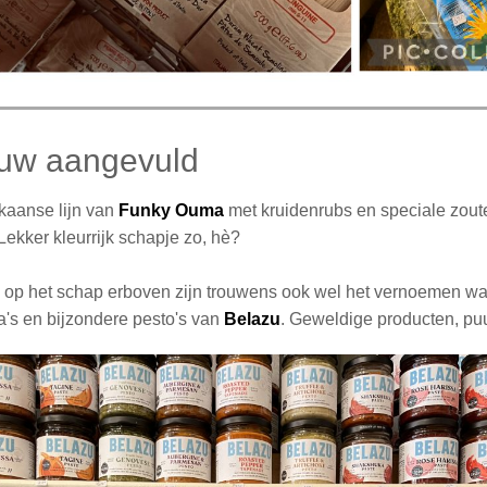
uw aangevuld
ikaanse lijn van
Funky Ouma
met kruidenrubs en speciale zout
ekker kleurrijk schapje zo, hè?
n op het schap erboven zijn trouwens ook wel het vernoemen waa
a's en bijzondere pesto's van
Belazu
. Geweldige producten, puu