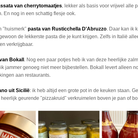
ssata van cherrytomaatjes
, lekker als basis voor vrijwel alle p
 En nog in een schattig flesje ook.
n "huismerk"
pasta van Rusticchella D'Abruzzo
. Daar kan ik k
s gewoon de lekkerste pasta die je kunt krijgen. Zelfs in Italië alle
en verkrijgbaar.
van Bokall
. Nog een paar potjes heb ik van deze heerlijke zal
ik jammer genoeg niet meer bijbestellen. Bokall levert alleen n
kingen aan restaurants.
no uit Sicilië
: ik heb altijd een grote pot in de keuken staan.
t heerlijk geurende "pizzakruid" verkruimelen boven je pan of bo