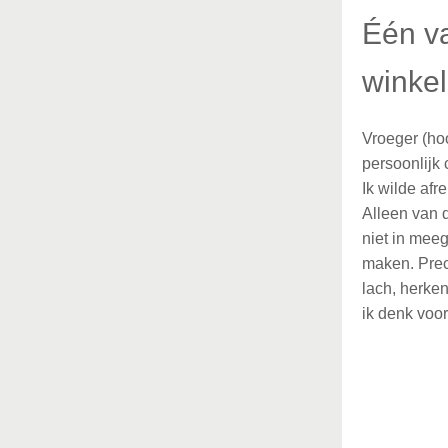
Één va
winkel
Vroeger (ho
persoonlijk
Ik wilde af
Alleen van di
niet in mee
maken. Preci
lach, herken
ik denk voor