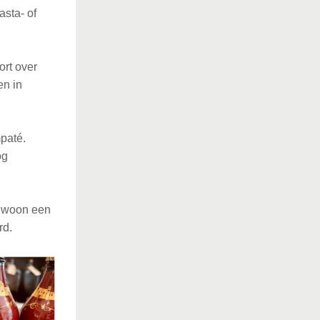
asta- of
ort over
en in
mpaté.
og
 Gewoon een
rd.