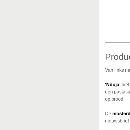
Produc
Van links n
'Nduja
, nie
een pastasa
op brood!
De
mosterd
nieuwsbrief