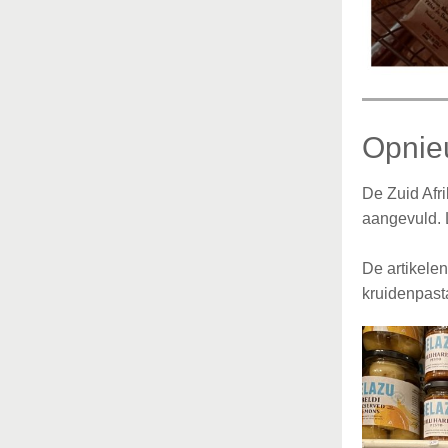
Opnie
De Zuid Afr
aangevuld. L
De artikele
kruidenpast