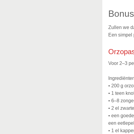
Bonusr
Zullen we d
Een simpel 
Orzopas
Voor 2–3 p
Ingrediënten
•
200 g orzo
•
1 teen knof
•
6–8 zonged
•
2 el zwarte
•
een goede s
een eetlepel
•
1 el kapper