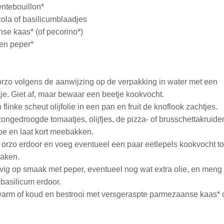
entebouillon*
ola of basilicumblaadjes
e kaas* (of pecorino*)
en peper*
rzo volgens de aanwijzing op de verpakking in water met een
je. Giet af, maar bewaar een beetje kookvocht.
 flinke scheut olijfolie in een pan en fruit de knoflook zachtjes.
ongedroogde tomaatjes, olijfjes, de pizza- of brusschettakruide
toe en laat kort meebakken.
orzo erdoor en voeg eventueel een paar eetlepels kookvocht t
aken.
vig op smaak met peper, eventueel nog wat extra olie, en meng o
 basilicum erdoor.
arm of koud en bestrooi met versgeraspte parmezaanse kaas* o