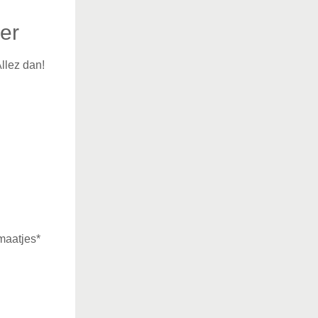
er
llez dan!
maatjes*