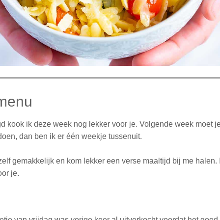
menu
d kook ik deze week nog lekker voor je. Volgende week moet je
 doen, dan ben ik er één weekje tussenuit.
elf gemakkelijk en kom lekker een verse maaltijd bij me halen. 
or je.
tje van vrijdag was vorige keer al uitverkocht voordat het goed