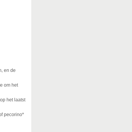
n, en de
oe om het
p het laatst
f pecorino*