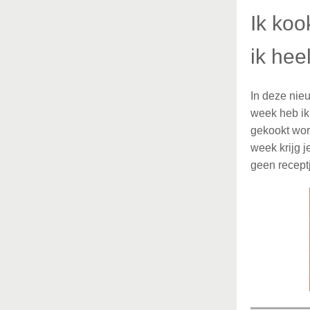
Ik koo
ik hee
In deze nie
week heb ik
gekookt wor
week krijg 
geen receptj