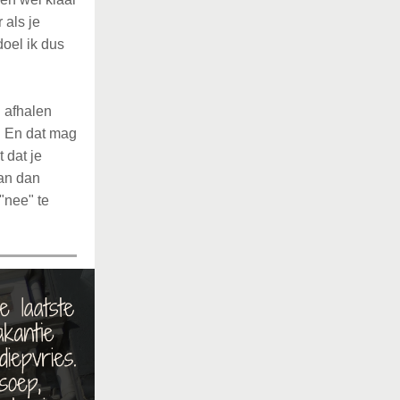
 als je
doel ik dus
n afhalen
g. En dat mag
 dat je
kan dan
"nee" te