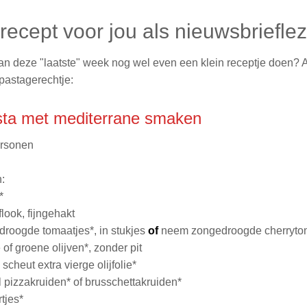
ecept voor jou als nieuwsbrieflez
an deze "laatste" week nog wel even een klein receptje doen? A
pastagerechtje:
ta met mediterrane smaken
ersonen
:
*
look, fijngehakt
roogde tomaatjes*, in stukjes
of
neem zongedroogde cherryto
 of groene olijven*, zonder pit
cheut extra vierge olijfolie*
 pizzakruiden* of brusschettakruiden*
tjes*