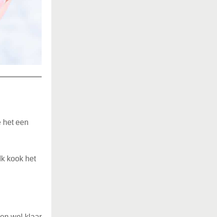
 het een
Ik kook het
 en wel klaar