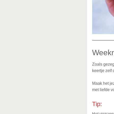
Week
Zoals gezeg
keertje zelf
Maak het jez
met liefde vo
Tip:
Het vispanne