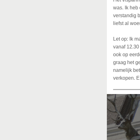
was. Ik heb 
verstandig b
liefst al w
Let op: Ik 
vanaf 12.30 
ook op eerde
graag het ge
namelijk bet
verkopen. En