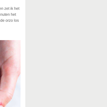
n zet ik het
inuten het
 de orzo los