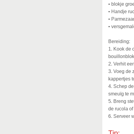
•
blokje gro
•
Handje ruc
•
Parmezaans
•
versgemal
Bereiding:
1.
Kook de o
bouillonblok
2.
Verhit een
3.
Voeg de z
kappertjes 
4.
Schep de 
smeuïg te m
5.
Breng ste
de rucola of
6.
Serveer w
Tip: