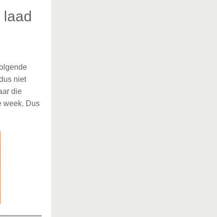
 laad
Volgende
dus niet
ar die
ie week. Dus