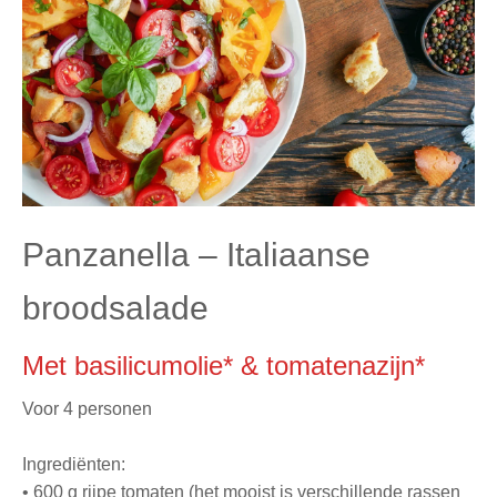
Panzanella – Italiaanse
broodsalade
Met basilicumolie* & tomatenazijn*
Voor 4 personen
Ingrediënten:
•
600 g rijpe tomaten (het mooist is verschillende rassen