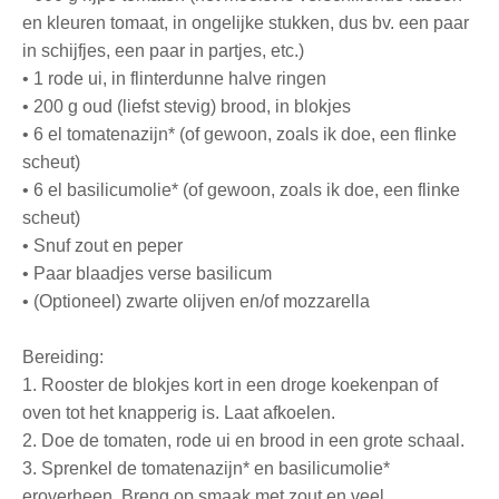
en kleuren tomaat, in ongelijke stukken, dus bv. een paar
in schijfjes, een paar in partjes, etc.)
•
1 rode ui, in flinterdunne halve ringen
•
200 g oud (liefst stevig) brood, in blokjes
•
6 el tomatenazijn* (of gewoon, zoals ik doe, een flinke
scheut)
•
6 el basilicumolie* (of gewoon, zoals ik doe, een flinke
scheut)
•
Snuf zout en peper
•
Paar blaadjes verse basilicum
•
(Optioneel) zwarte olijven en/of mozzarella
Bereiding:
1.
Rooster de blokjes kort in een droge koekenpan of
oven tot het knapperig is. Laat afkoelen.
2.
Doe de tomaten, rode ui en brood in een grote schaal.
3.
Sprenkel de tomatenazijn* en basilicumolie*
eroverheen. Breng op smaak met zout en veel