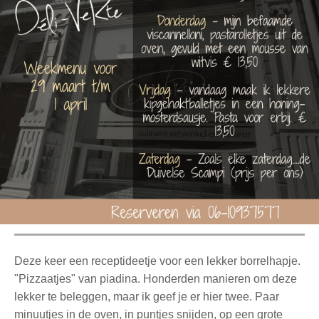
Deze keer een receptideetje voor een lekker borrelhapje.
"Pizzaatjes" van piadina. Honderden manieren om deze
lekker te beleggen, maar ik geef je er hier twee. Paar
minuutjes in de oven, in puntjes snijden, op een grote